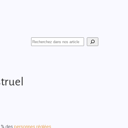
truel
8 % des
personnes réglées