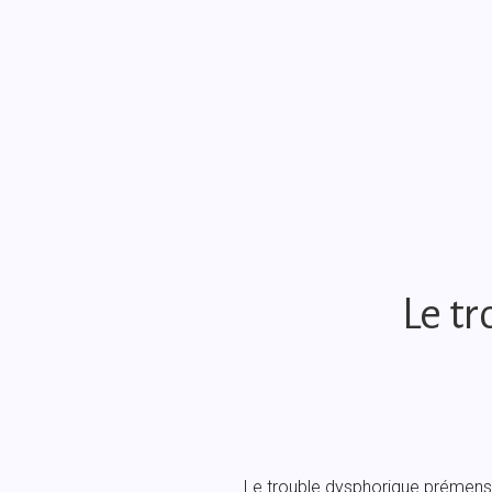
Le t
Le trouble dysphorique prémenst