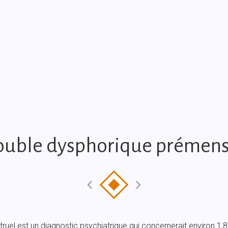
rouble dysphorique prémens
ruel est un diagnostic psychiatrique qui concernerait environ 1,